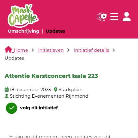
Navigatie websi
Navigatie
(huidige pagina)
(huidige pagina)
Omschrijving
Updates
Home
Initiatieven
Initiatief details
Updates
Attentie Kerstconcert Isala 223
18 december 2023
Stadsplein
Stichting Evenementen Rijnmond
volg dit initiatief
Er zijn op dit moment geen updates voor dit