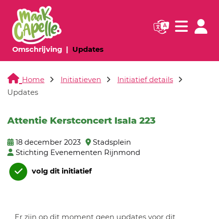
Navigatie websi
Navigatie
(huidige pagina)
(huidige pagina)
Omschrijving
Updates
Home
Initiatieven
Initiatief details
Updates
Attentie Kerstconcert Isala 223
18 december 2023
Stadsplein
Stichting Evenementen Rijnmond
volg dit initiatief
Er zijn op dit moment geen updates voor dit