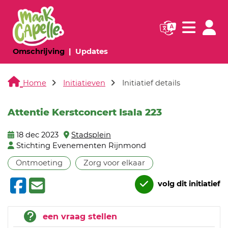
Navigatie websi
Navigatie
(huidige pagina)
(huidige pagina)
Omschrijving
Updates
Home
Initiatieven
Initiatief details
Attentie Kerstconcert Isala 223
18 dec 2023
Stadsplein
Stichting Evenementen Rijnmond
Ontmoeting
Zorg voor elkaar
volg dit initiatief
een vraag stellen