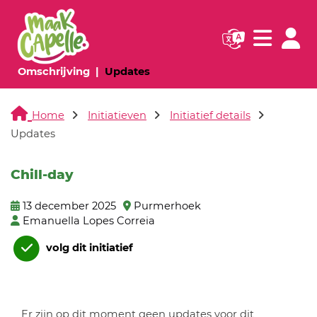
Navigatie websi
Navigatie
(huidige pagina)
(huidige pagina)
Omschrijving
Updates
Home
Initiatieven
Initiatief details
Updates
Chill-day
13 december 2025
Purmerhoek
Emanuella Lopes Correia
volg dit initiatief
Er zijn op dit moment geen updates voor dit