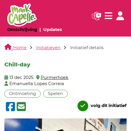
Navigatie websi
Navigatie
(huidige pagina)
(huidige pagina)
Omschrijving
Updates
Home
Initiatieven
Initiatief details
Chill-day
13 dec 2025
Purmerhoek
Emanuella Lopes Correia
Ontmoeting
Spelen
volg dit initiatief