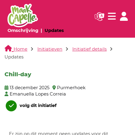
Navigatie websi
Navigatie
(huidige pagina)
(huidige pagina)
Omschrijving
Updates
Home
Initiatieven
Initiatief details
Updates
Chill-day
13 december 2025
Purmerhoek
Emanuella Lopes Correia
volg dit initiatief
Er zijn op dit moment geen updates voor dit