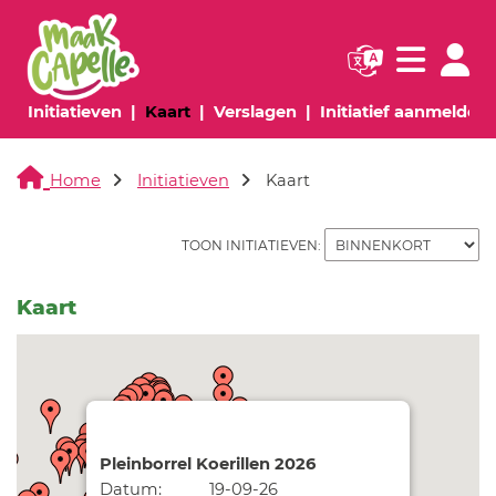
Navigatie websi
Navigatie
(huidige pagina)
(huidige pagina)
(huidige pagina)
(
Initiatieven
Kaart
Verslagen
Initiatief aanmelden
Home
Initiatieven
Kaart
TOON INITIATIEVEN:
Kaart
Pleinborrel Koerillen 2026
Datum:
19-09-26