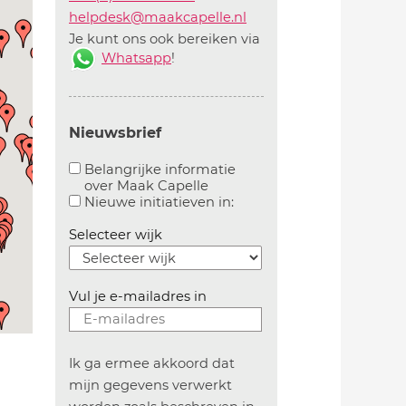
helpdesk@maakcapelle.nl
Je kunt ons ook bereiken via
Whatsapp
!
Nieuwsbrief
Belangrijke informatie
over Maak Capelle
Aanvinken om belangrijke informatie over maakca
Aanvinken om informatie 
Nieuwe initiatieven in:
Selecteer wijk
Vul je e-mailadres in
Ik ga ermee akkoord dat
mijn gegevens verwerkt