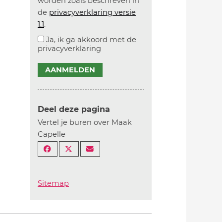
worden zoals beschreven in
de
privacyverklaring versie
1.1
.
Ja, ik ga akkoord met de
privacyverklaring
AANMELDEN
Deel deze pagina
Vertel je buren over Maak
Capelle
Sitemap