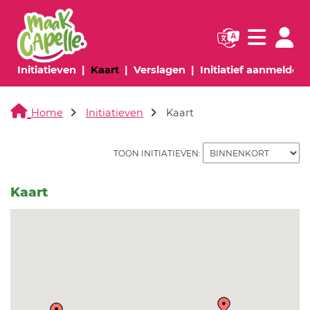
Navigatie websi
Navigatie
(huidige pagina)
(huidige pagina)
(huidige pagina)
(
Initiatieven
Kaart
Verslagen
Initiatief aanmelden
Home
Initiatieven
Kaart
TOON INITIATIEVEN:
Kaart