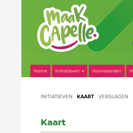
Home
Initiatieven
Voorwaarden
I
INITIATIEVEN
KAART
VERSLAGEN
Kaart