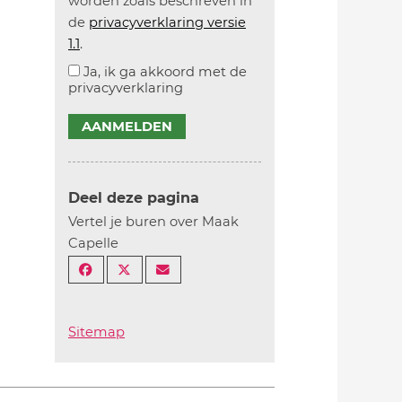
worden zoals beschreven in
de
privacyverklaring versie
1.1
.
Ja, ik ga akkoord met de
privacyverklaring
AANMELDEN
Deel deze pagina
Vertel je buren over Maak
Capelle
Sitemap