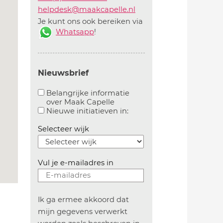
helpdesk@maakcapelle.nl
Je kunt ons ook bereiken via
Whatsapp
!
Nieuwsbrief
Belangrijke informatie
over Maak Capelle
Aanvinken om belangrijke informatie over maakca
Aanvinken om informatie 
Nieuwe initiatieven in:
Selecteer wijk
Vul je e-mailadres in
Ik ga ermee akkoord dat
mijn gegevens verwerkt