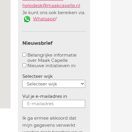
helpdesk@maakcapelle.nl
Je kunt ons ook bereiken via
Whatsapp
!
Nieuwsbrief
Belangrijke informatie
over Maak Capelle
Aanvinken om belangrijke informatie over maakca
Aanvinken om informatie 
Nieuwe initiatieven in:
Selecteer wijk
Vul je e-mailadres in
Ik ga ermee akkoord dat
mijn gegevens verwerkt