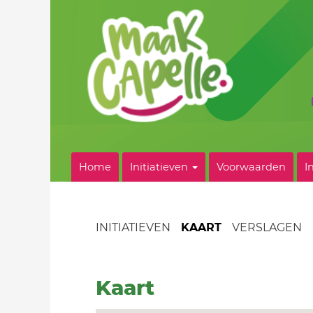
Home
Initiatieven
Voorwaarden
I
INITIATIEVEN
KAART
VERSLAGEN
Kaart