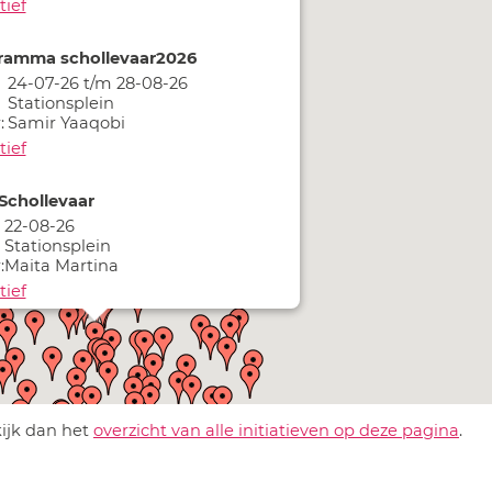
tief
ramma schollevaar2026
24-07-26 t/m 28-08-26
Stationsplein
:
Samir Yaaqobi
tief
Schollevaar
22-08-26
Stationsplein
:
Maita Martina
tief
childeren
10-09-26
Stationsplein
:
Maita Martina
kijk dan het
overzicht van alle initiatieven op deze pagina
.
tief
Oude dames schilderen