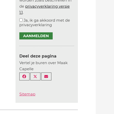
worden zoals beschreven in
de
privacyverklaring versie
1.1
.
Ja, ik ga akkoord met de
privacyverklaring
AANMELDEN
Deel deze pagina
Vertel je buren over Maak
Capelle
Sitemap