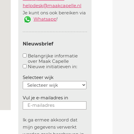
helpdesk@maakcapelle.nl
Je kunt ons ook bereiken via
Whatsapp
!
Nieuwsbrief
Belangrijke informatie
over Maak Capelle
Aanvinken om belangrijke informatie over maakca
Aanvinken om informatie 
Nieuwe initiatieven in:
Selecteer wijk
Vul je e-mailadres in
Ik ga ermee akkoord dat
mijn gegevens verwerkt