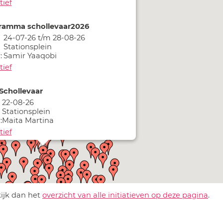
tief
ramma schollevaar2026
24-07-26 t/m 28-08-26
Stationsplein
:
Samir Yaaqobi
tief
Schollevaar
22-08-26
Stationsplein
:
Maita Martina
tief
childeren
10-09-26
Stationsplein
:
Maita Martina
kijk dan het
overzicht van alle initiatieven op deze pagina
.
tief
Oude dames schilderen