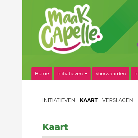
Home
Initiatieven
Voorwaarden
I
INITIATIEVEN
KAART
VERSLAGEN
Kaart