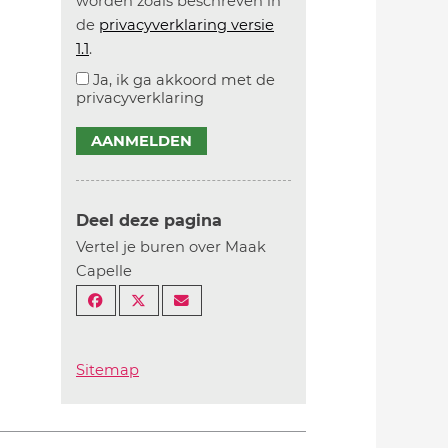
worden zoals beschreven in
de
privacyverklaring versie
1.1
.
Ja, ik ga akkoord met de
privacyverklaring
AANMELDEN
Deel deze pagina
Vertel je buren over Maak
Capelle
Sitemap